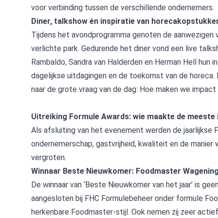
voor verbinding tussen de verschillende ondernemers.
Diner, talkshow én inspiratie van horecakopstukke
Tijdens het avondprogramma genoten de aanwezigen van
verlichte park. Gedurende het diner vond een live tal
Rambaldo, Sandra van Halderden en Herman Hell hun inz
dagelijkse uitdagingen en de toekomst van de horeca.
naar de grote vraag van de dag: Hoe maken we impact 
Uitreiking Formule Awards: wie maakte de meeste
Als afsluiting van het evenement werden de jaarlijkse 
ondernemerschap, gastvrijheid, kwaliteit en de manier
vergroten.
Winnaar Beste Nieuwkomer: Foodmaster Wagenin
De winnaar van ‘Beste Nieuwkomer van het jaar’ is gee
aangesloten bij FHC Formulebeheer onder formule Foo
herkenbare Foodmaster-stijl. Ook nemen zij zeer actie