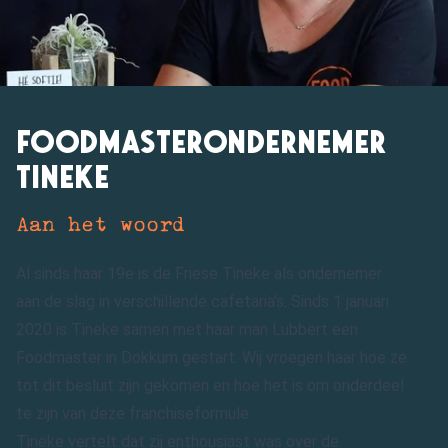
Foodmasterondernemer
Tineke
Aan het woord
Al sinds haar 19e is de Friese Tineke als ondernemer
aan de slag in verschillende cafetaria’s. Sinds 1 januari
2020 is Tineke samen met haar man Lubbert een
Foodmaster in Dokkum gestart. Wij vroegen haar hoe ze
tot dit besluit zijn gekomen en hoe het is om onderdeel
te zijn van deze franchiseformule.
Tineke vertelt dat zij enthousiast was over de