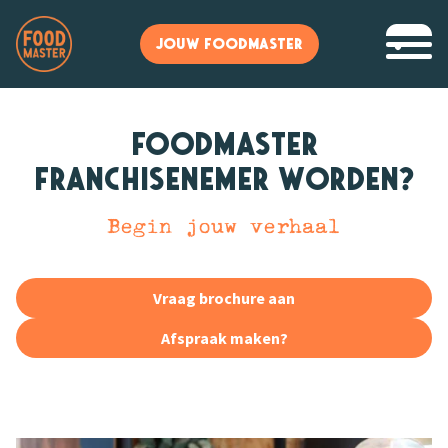
JOUW FOODMASTER
Foodmaster
franchisenemer worden?
Begin jouw verhaal
Vraag brochure aan
Afspraak maken?