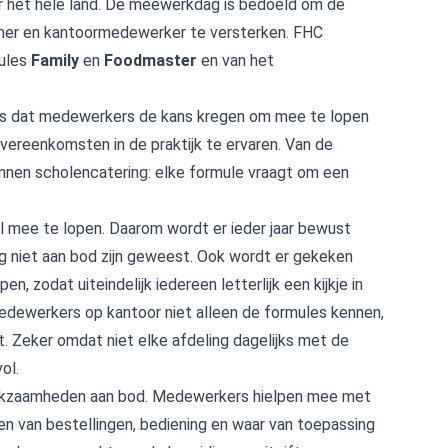
r het hele land. De meewerkdag is bedoeld om de
emer en kantoormedewerker te versterken. FHC
mules
Family
en
Foodmaster
en van het
is dat medewerkers de kans kregen om mee te lopen
overeenkomsten in de praktijk te ervaren. Van de
binnen scholencatering: elke formule vraagt om een
al mee te lopen. Daarom wordt er ieder jaar bewust
g niet aan bod zijn geweest. Ook wordt er gekeken
 zodat uiteindelijk iedereen letterlijk een kijkje in
edewerkers op kantoor niet alleen de formules kennen,
t. Zeker omdat niet elke afdeling dagelijks met de
ol.
rkzaamheden aan bod. Medewerkers hielpen mee met
n van bestellingen, bediening en waar van toepassing