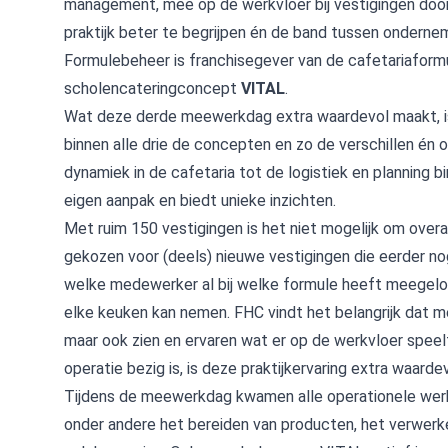
management, mee op de werkvloer bij vestigingen doo
praktijk beter te begrijpen én de band tussen ondern
Formulebeheer is franchisegever van de cafetariafor
scholencateringconcept
VITAL
.
Wat deze derde meewerkdag extra waardevol maakt, 
binnen alle drie de concepten en zo de verschillen én 
dynamiek in de cafetaria tot de logistiek en planning 
eigen aanpak en biedt unieke inzichten.
Met ruim 150 vestigingen is het niet mogelijk om over
gekozen voor (deels) nieuwe vestigingen die eerder no
welke medewerker al bij welke formule heeft meegelopen,
elke keuken kan nemen. FHC vindt het belangrijk dat m
maar ook zien en ervaren wat er op de werkvloer speel
operatie bezig is, is deze praktijkervaring extra waardev
Tijdens de meewerkdag kwamen alle operationele we
onder andere het bereiden van producten, het verwerke